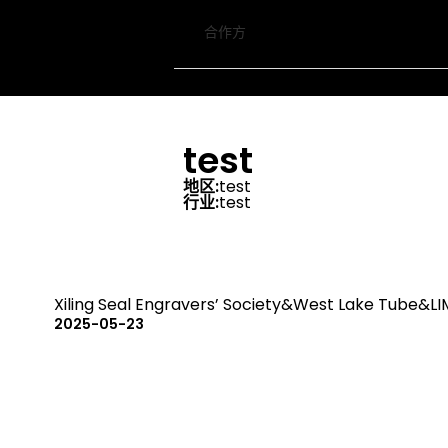
合作方
test
地区:
test
行业:
test
Xiling Seal Engravers’ Society&West Lake Tube&LI
2025-05-23